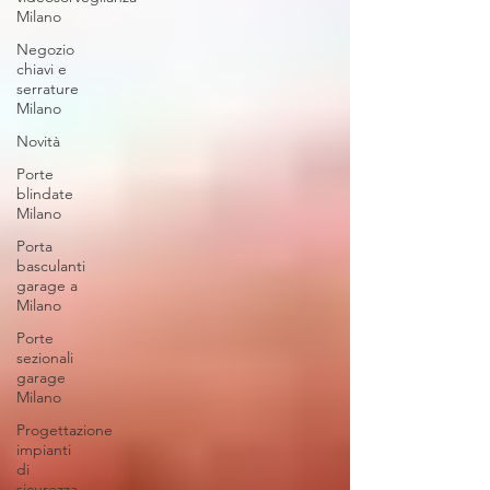
Milano
Negozio
chiavi e
serrature
Milano
Novità
Porte
blindate
Milano
Porta
basculanti
garage a
Milano
Porte
sezionali
garage
Milano
Progettazione
impianti
di
sicurezza