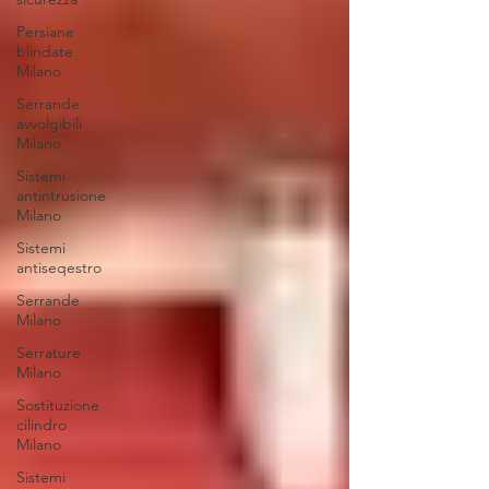
Persiane
blindate
Milano
Serrande
avvolgibili
Milano
Sistemi
antintrusione
Milano
Sistemi
antiseqestro
Serrande
Milano
Serrature
Milano
Sostituzione
cilindro
Milano
Sistemi