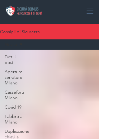
Consigli di Sicurezza
Novità
Tutti i
post
Apertura
serrature
Milano
Casseforti
Milano
Covid 19
Fabbro a
Milano
Duplicazione
chiavi a