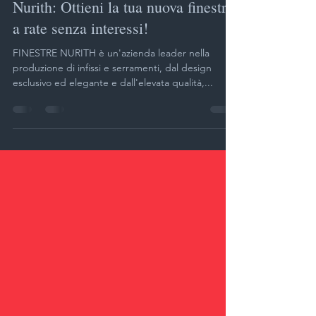
11 apr 2023
Tempo di lettura: 1 min
Siamo Partner Ufficiali di Finestre
Nurith: Ottieni la tua nuova finestra
a rate senza interessi!
FINESTRE NURITH è un'azienda leader nella
produzione di infissi e serramenti, dal design
esclusivo ed elegante e dall'elevata qualità,...