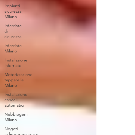
Impianti
sicurezza
Milano
Inferriate
di
sicurezza
Inferriate
Milano
Installazione
inferriate
Motorizzazione
tapparelle
Milano
Installazione
cancelli
automatici
Nebbiogeni
Milano
Negozi
videosorveglianza