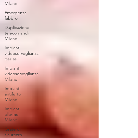
Milano
Emergenza
fabbro
Duplicazione
telecomandi
Milano
Impianti
videosorveglianza
per asil
Impianti
videosorveglianza
Milano
Impianti
antifurto
Milano
Impianti
allarme
Milano
Grate di
sicurezza