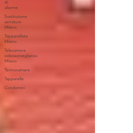
di
allarme
Sostituzione
serrature
Milano
Tapparellista
Milano
Telecamere
videosorveglianza
Milano
Termocamere
Tapparelle
Condomini