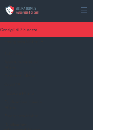
Consigli di Sicurezza
Emergenza fabbro
Tutti i post
Apertura serrature
Milano
Casseforti Milano
Covid 19
Fabbro a Milano
Duplicazione chiavi a
Milano
Emergenza fabbro
Duplicazione
telecomandi Milano