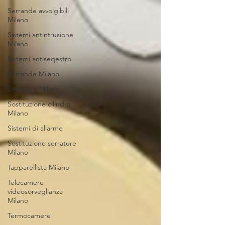
Serrande avvolgibili
Milano
Sistemi antintrusione
Milano
Sistemi antiseqestro
Serrande Milano
Serrature Milano
Sostituzione cilindro
Milano
Sistemi di allarme
Sostituzione serrature
Milano
Tapparellista Milano
Telecamere
videosorveglianza
Milano
Termocamere