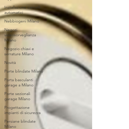
Installazione cancelli
automatici
Nebbiogeni Milano
Negozi
videosorveglianza
Milano
Negozio chiavi e
serrature Milano
Novità
Porte blindate Milano
Porta basculanti
garage a Milano
Porte sezionali
garage Milano
Progettazione
impianti di sicurezza
Persiane blindate
Milano