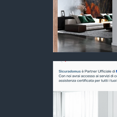
Impianti allarme Milano
Gr
Inferriate Milano
Installazi
Nebbiogeni Milano
Negozi
Porte blindate Milano
Port
Progettazione impianti di sicur
Sistemi antintrusione Milano