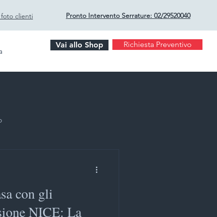
Pronto Intervento Serrature:
02/29520040
oto clienti
Richiesta Preventivo
Vai allo Shop
a
o
sa con gli
rto Milano
sione NICE: La