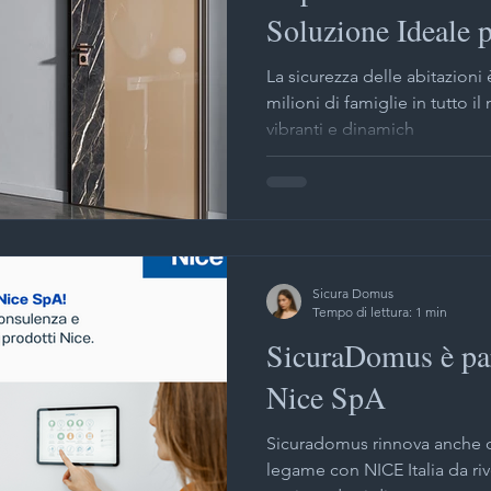
Soluzione Ideale p
ate di sicurezza
Impianti sicurezza Milano
Inferriate d
Domestica
La sicurezza delle abitazioni 
milioni di famiglie in tutto i
vibranti e dinamich
one inferriate
Motorizzazione tapparelle Milano
Instal
 videosorveglianza Milano
Negozio chiavi e serrature Mil
Sicura Domus
a basculanti garage a Milano
Porte sezionali garage Milan
Tempo di lettura: 1 min
SicuraDomus è part
Nice SpA
ezza
Persiane blindate Milano
Serrande avvolgibili Mi
Sicuradomus rinnova anche q
legame con NICE Italia da riven
Sistemi antiseqestro