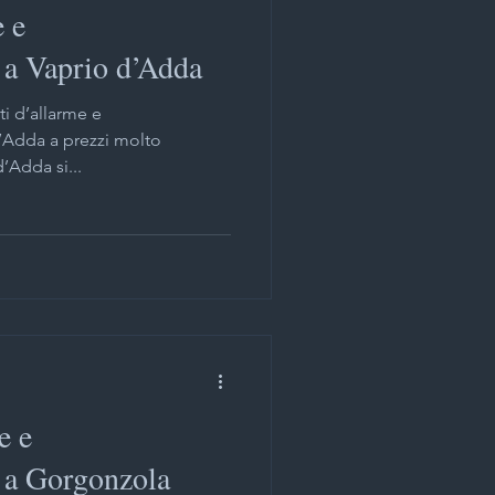
e e
 a Vaprio d’Adda
ti d’allarme e
rezzi molto
’Adda si...
e e
 a Gorgonzola