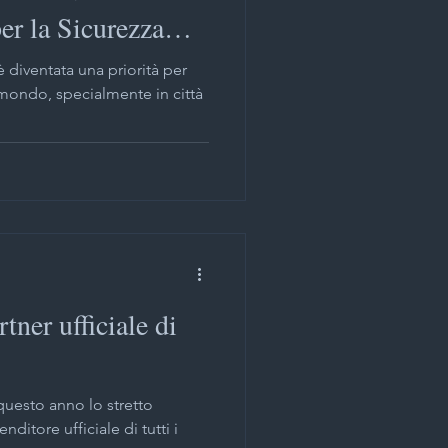
er la Sicurezza
i sicurezza
è diventata una priorità per
l mondo, specialmente in città
lazione cancelli automatici
ano
Novità
o
ner ufficiale di
lano
uesto anno lo stretto
ditore ufficiale di tutti i