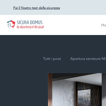
Fai il Nostro test della sicurezza
H
Tutti i post
Apertura serrature M
Duplicazione chiavi a Milano
Impianti videosorveglianza per a