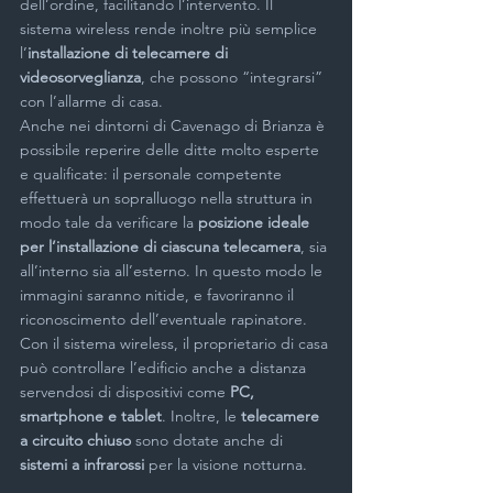
dell’ordine, facilitando l’intervento. Il 
sistema wireless rende inoltre più semplice 
l’
installazione di telecamere di 
videosorveglianza
, che possono “integrarsi” 
con l’allarme di casa.
Anche nei dintorni di Cavenago di Brianza è 
possibile reperire delle ditte molto esperte 
e qualificate: il personale competente 
effettuerà un sopralluogo nella struttura in 
modo tale da verificare la 
posizione ideale 
per l’installazione di ciascuna telecamera
, sia 
all’interno sia all’esterno. In questo modo le 
immagini saranno nitide, e favoriranno il 
riconoscimento dell’eventuale rapinatore. 
Con il sistema wireless, il proprietario di casa 
può controllare l’edificio anche a distanza 
servendosi di dispositivi come 
PC, 
smartphone e tablet
. Inoltre, le 
telecamere 
a circuito chiuso
 sono dotate anche di 
sistemi a infrarossi
 per la visione notturna.