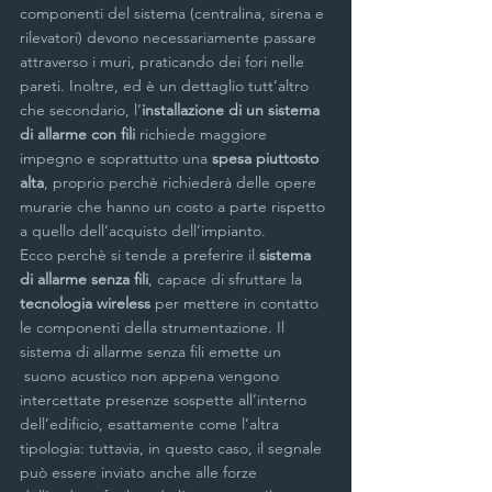
componenti del sistema (centralina, sirena e 
rilevatori) devono necessariamente passare 
attraverso i muri, praticando dei fori nelle 
pareti. Inoltre, ed è un dettaglio tutt’altro 
che secondario, l’
installazione di un sistema 
di allarme con fili 
richiede maggiore 
impegno e soprattutto una 
spesa piuttosto 
alta
, proprio perchè richiederà delle opere 
murarie che hanno un costo a parte rispetto 
a quello dell’acquisto dell’impianto.
Ecco perchè si tende a preferire il 
sistema 
di allarme senza fili
, capace di sfruttare la
tecnologia wireless 
per mettere in contatto 
le componenti della strumentazione. Il 
sistema di allarme senza fili emette un 
 suono acustico non appena vengono 
intercettate presenze sospette all’interno 
dell’edificio, esattamente come l’altra 
tipologia: tuttavia, in questo caso, il segnale 
può essere inviato anche alle forze 