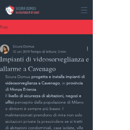
Post
Tutti i post
Sicura Domus
Tutti i post
10 set 2019
Tempo di lettura: 3 min
Impianti di videosorveglianza e
Apertura serrature Milano
allarme a Cavenago
Casseforti Milano
Sicura Domus 
progetta e installa impianti di 
Covid 19
videosorveglianza a Cavenago
, in 
provincia 
di Monza Brianza
.
Fabbro a Milano
Il 
livello di sicurezza di abitazioni, negozi e 
Duplicazione chiavi a Milano
uffici
 percepito dalla popolazione di Milano 
e dintorni è sempre più basso. I 
Emergenza fabbro
malintenzionati prendono di mira non solo 
Duplicazione telecomandi Milano
abitazioni private (a prescindere se si tratti 
di abitazioni condominiali, case isolate, ville 