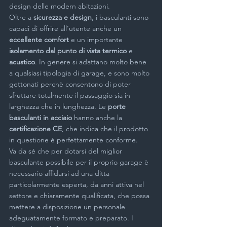
design delle modern abitazioni.
Oltre a 
sicurezza e design
, i basculanti sono 
capaci di offrire all’utente anche un 
eccellente comfort
 e un importante 
isolamento dal punto di vista termico 
e 
acustico
. In genere si adattano molto bene 
a qualsiasi tipologia di garage, e sono molto 
gettonati perchè consentono di poter 
sfruttare totalmente il passaggio sia in 
larghezza che in lunghezza. Le
 porte 
basculanti in acciaio 
hanno anche la 
certificazione CE
, che indica che il prodotto 
in questione è perfettamente conforme.
Va da sé che per dotarsi del miglior 
basculante possibile per il proprio garage è 
necessario affidarsi ad una ditta 
particolarmente esperta, da anni attiva nel 
settore e chiaramente qualificata, che possa 
mettere a disposizione un personale 
adeguatamente formato e preparato. I 