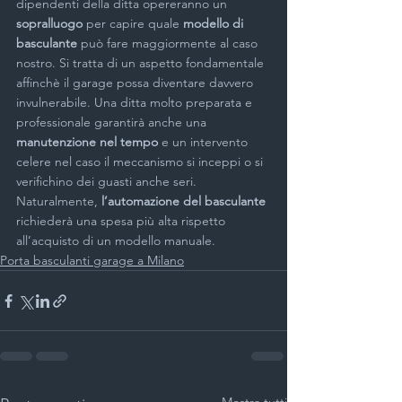
dipendenti della ditta opereranno un 
sopralluogo
 per capire quale 
modello di 
basculante
 può fare maggiormente al caso 
nostro. Si tratta di un aspetto fondamentale 
affinchè il garage possa diventare davvero 
invulnerabile. Una ditta molto preparata e 
professionale garantirà anche una 
manutenzione nel tempo
 e un intervento 
celere nel caso il meccanismo si inceppi o si 
verifichino dei guasti anche seri. 
Naturalmente, 
l’automazione del basculante
richiederà una spesa più alta rispetto 
all’acquisto di un modello manuale.
Porta basculanti garage a Milano