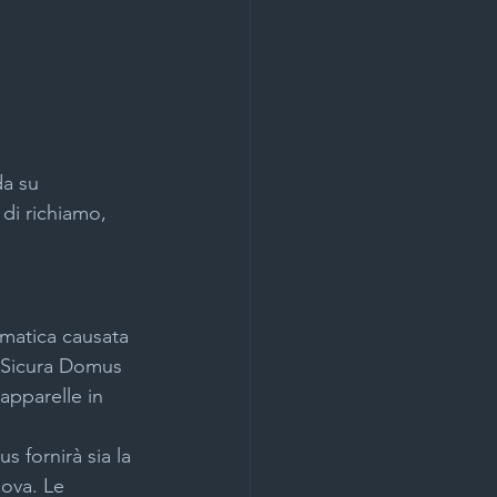
da su 
 di richiamo, 
ematica causata 
. Sicura Domus 
apparelle in 
s fornirà sia la 
uova. Le 