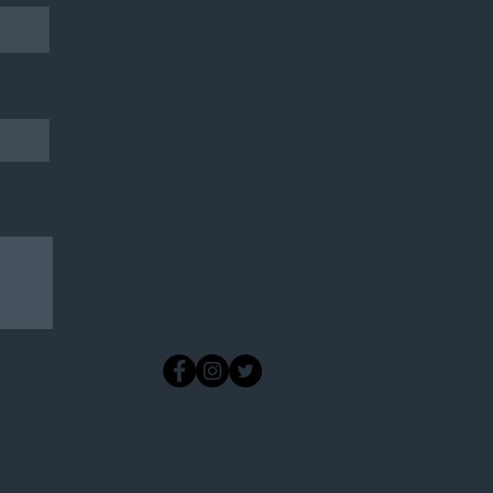
+39 0229520040
EMAIL
info@sicuradomus.com
Sicuradomus s.n.c.
P.Iva 05005060966