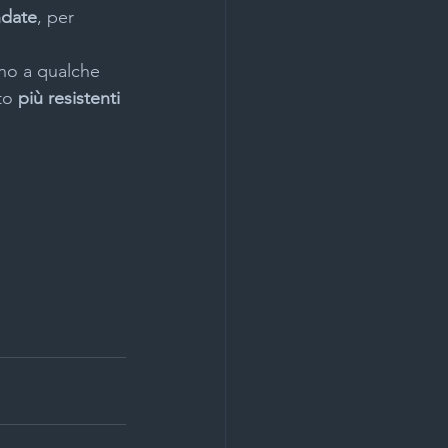
ndate
, per 
ino a qualche 
to 
più resistenti 