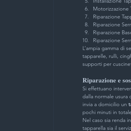
Installazione Ta
Motorizzazione 
Riparazione Tapp
Riparazione Ser
Riparazione Bas
Riparazione Ser
L’ampia gamma di serv
tapparelle, rulli, cin
supporti per cuscinett
Riparazione e sos
Si effettuano interven
dalla normale usura 
invia a domicilio un 
t
pochi minuti in total
Nel caso sia renda in
tapparella sia il serv