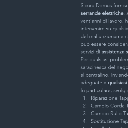
Sicura Domus fornis
serrande elettriche
, 
vent’anni di lavoro, 
intervenire su qualsi
del malfunzionamento 
può essere considerat
servizi di 
assistenza 
Per qualsiasi proble
saracinesca del negoz
al centralino, invian
adeguate a 
qualsiasi
In particolare, svolgi
Riparazione Tap
Cambio Corda T
Cambio Rullo Ta
Sostituzione Tap