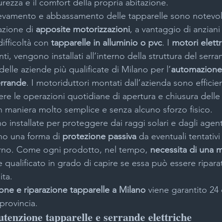
rezza e il comfort della propria abitazione.
llevamento e abbassamento delle tapparelle sono notevo
azione di 
apposite motorizzazioni
, a vantaggio di anziani 
one inferriate
Motorizzazione tapparelle Milano
Instal
ifficoltà con 
tapparelle in alluminio o pvc
. I 
motori elettr
ti, vengono installati all’interno della struttura del serr
lle aziende più qualificate di Milano per l’
automazione 
 videosorveglianza Milano
Negozio chiavi e serrature Mil
errande
. I motoriduttori montati dall’azienda sono efficient
re le operazioni quotidiane di apertura e chiusura delle 
n maniera molto semplice e senza alcuno sforzo fisico.
a basculanti garage a Milano
Porte sezionali garage Milan
 installate per proteggere dai raggi solari e dagli agenti
o una forma di 
protezione passiva
 da eventuali tentativi
erno. Come ogni prodotto, nel tempo, 
necessita di una 
ezza
Persiane blindate Milano
Serrande avvolgibili Mi
 qualificato in grado di capire se essa può essere ripar
ita.
ione e riparazione tapparelle a Milano
 viene garantito 24 
Sistemi antiseqestro
 provincia.
tenzione tapparelle e serrande elettriche