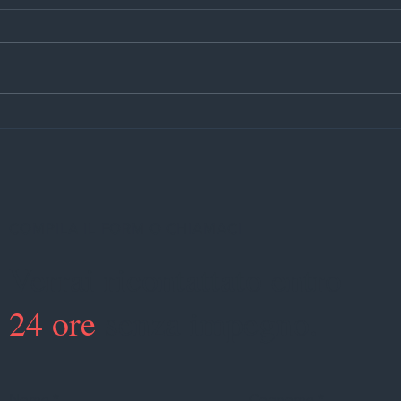
Cilindro a profilo europeo
Tappa
motorizzato per automazione
coibe
porte e controllo accessi
COMPILA IL FORM O CHIAMACI
Verrai ricontattato entro
24 ore
senza impegno.
Nome
Cognome