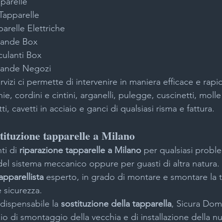
pparelle
Tapparelle
arelle Elettriche
rande Box
culanti Box
rande Negozi
izi ci permette di intervenire in maniera efficace e rapi
ghie, cordini e cintini, arganelli, pulegge, cuscinetti, molle
i, cavetti in acciaio e ganci di qualsiasi risma e fattura.
tituzione tapparelle a Milano
ti di 
riparazione tapparelle a Milano 
per qualsiasi probl
del sistema meccanico oppure per guasti di altra natura
apparellista
 esperto, in grado di montare e smontare la t
e sicurezza.
dispensabile la 
sostituzione della tapparella
, Sicura Domu
izio di smontaggio della vecchia e di installazione della n