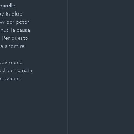
parelle 
a in oltre 
how per poter 
nuti la causa 
. Per questo 
e a fornire 
box o una 
dalla chiamata 
trezzature 