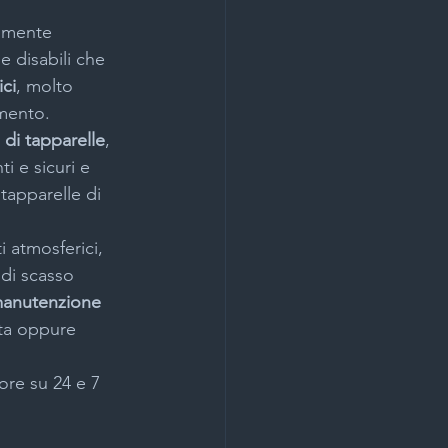
lmente 
e disabili che 
lazione cancelli automatici
ici
, molto 
amento.
di tapparelle
, 
ano
Novità
i e sicuri e 
tapparelle di 
o
 atmosferici, 
 di scasso 
manutenzione
lano
ata oppure 
ore su 24 e 7 