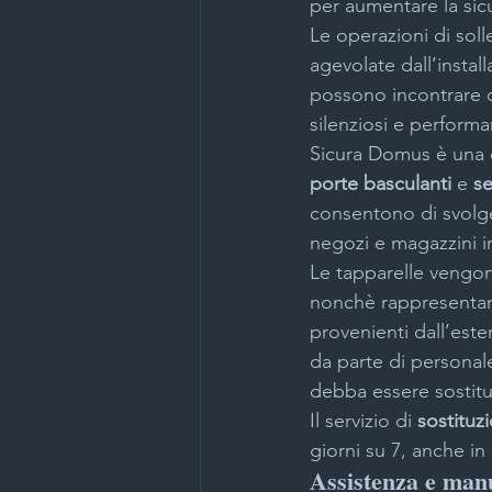
per aumentare la sicu
Le operazioni di so
agevolate dall’install
Inferriate Milano
Installazi
possono incontrare d
silenziosi e performan
Sicura Domus è una de
Nebbiogeni Milano
Negozi
porte basculanti
 e 
s
consentono di svolge
negozi e magazzini i
Porte blindate Milano
Port
Le tapparelle vengono
nonchè rappresentan
provenienti dall’est
Progettazione impianti di sicur
da parte di personale
debba essere sostitu
Il servizio di 
sostituz
Sistemi antintrusione Milano
giorni su 7, anche in
Assistenza e manu