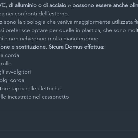
C, di alluminio o di acciaio
 e 
possono essere anche bli
a nei confronti dell’esterno.
no
 sono la tipologia che veniva maggiormente utilizzata f
si preferisce optare per quelle in plastica, che sono mol
i 
e non richiedono molta manutenzione
azione e sostituzione, Sicura Domus effettua:
la corda
rullo
li avvolgitori
olgi corda
ore tapparelle elettriche
le incastrate nel cassonetto