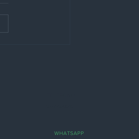
relle in alluminio
ntato
TELEFONO
02/29520040
WHATSAPP