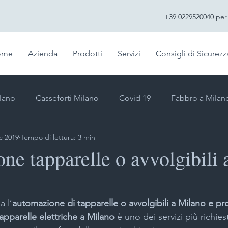
+39 0229520040 per f
ome
Azienda
Prodotti
Servizi
Consigli di Sicurezz
ilano
Casseforti Milano
Covid 19
Fabbro a Milan
c 2019
Tempo di lettura: 3 min
Emergenza fabbro
Duplicazione telecomandi Milano
e tapparelle o avvolgibili 
sil
Impianti videosorveglianza Milano
Impianti antifu
a l’
automazione di tapparelle o avvolgibili a Milano e pr
tapparelle elettriche a Milano 
è uno dei servizi più richies
ate di sicurezza
Impianti sicurezza Milano
Inferriate d