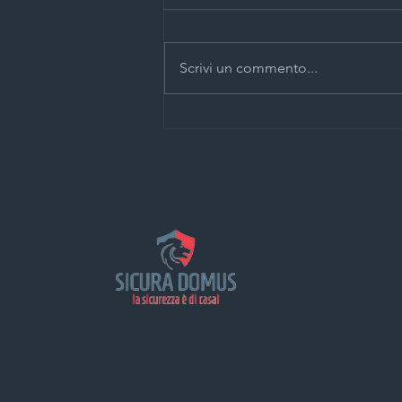
Scrivi un commento...
Accedi al Bonus "Barriere
Architettoniche 75%" e
sostituisci i tuoi Infissi!
PUNTO VENDITA