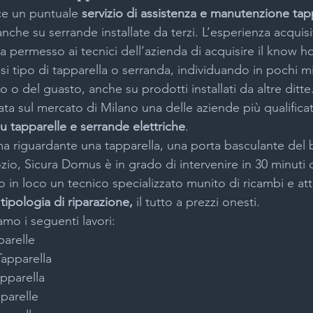
ce un puntuale 
servizio di assistenza e manutenzione tap
anche su serrande installate da terzi. L’esperienza acquisit
ha permesso ai tecnici dell’azienda di acquisire il know 
asi tipo di tapparella o serranda, individuando in pochi mi
o del guasto, anche su prodotti installati da altre ditte
a sul mercato di Milano una delle aziende più qualificat
su tapparelle e serrande elettriche
.
ma riguardante una tapparella, una porta basculante del 
io, Sicura Domus è in grado di intervenire in 30 minuti 
do in loco un tecnico specializzato munito di ricambi e at
 tipologia di riparazione,
 il tutto a prezzi onesti.
amo i seguenti lavori:
parelle
apparella
pparella
parelle