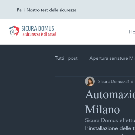
Fai il Nostro test della sicurezza
H
Tutti i post
Apertura serrature M
Sicura Domus
31 di
Duplicazione chiavi a Milano
Automazion
Milano
Impianti videosorveglianza per a
Sicura Domus effettu
L’
installazione delle 
Impianti allarme Milano
Gr