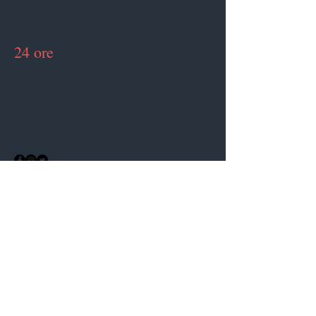
COMPILA IL FORM O CHIAMACI
Verrai ricontattato entro
24 ore
senza impegno.
TELEFONO
EMAIL
02/29520040
info@sicuradomus.com
+39 0229520040
Nome
Cognome
Email