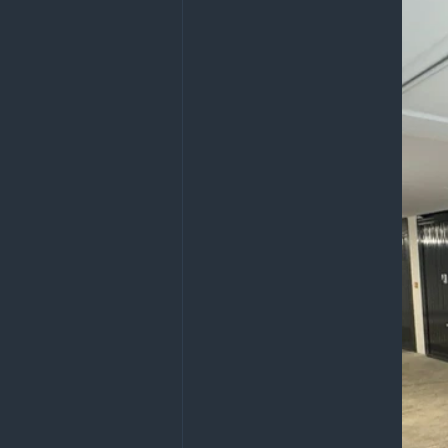
Inferriate Milano
Installazi
Nebbiogeni Milano
Negozi
Porte blindate Milano
Port
Progettazione impianti di sicur
Sistemi antintrusione Milano