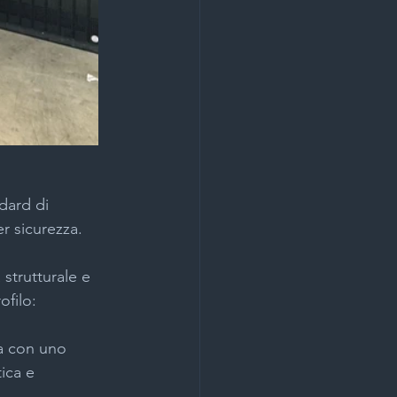
ndard di 
er sicurezza.
strutturale e 
ofilo:
a con uno 
ica e 