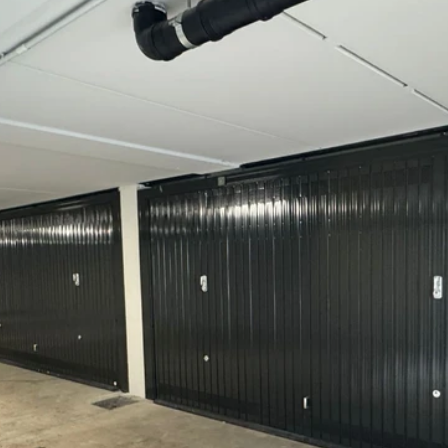
one inferriate
Motorizzazione tapparelle Milano
Instal
 videosorveglianza Milano
Negozio chiavi e serrature Mil
a basculanti garage a Milano
Porte sezionali garage Milan
ezza
Persiane blindate Milano
Serrande avvolgibili Mi
Sistemi antiseqestro