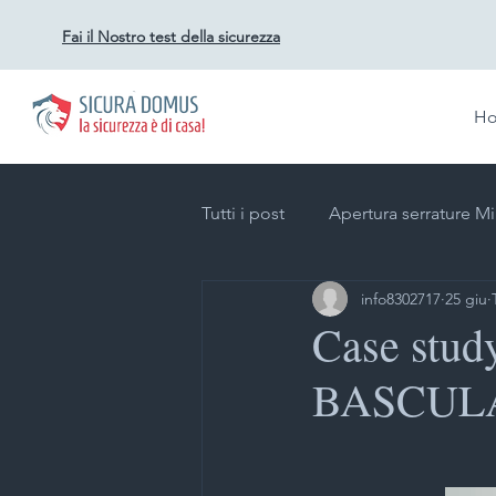
Fai il Nostro test della sicurezza
H
Tutti i post
Apertura serrature M
info8302717
25 giu
Duplicazione chiavi a Milano
Case stu
BASCULA
Impianti videosorveglianza per a
Impianti allarme Milano
Gr