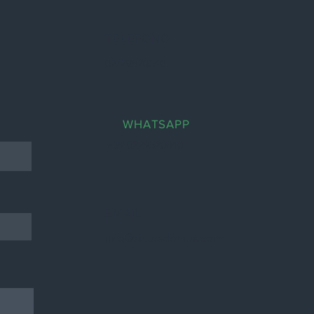
TELEFONO
02/29520040
WHATSAPP
+39 0229520040
EMAIL
info@sicuradomus.com