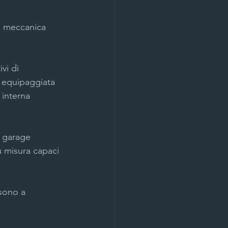
za meccanica 
vi di 
, equipaggiata 
 interna 
i garage 
u misura capaci 
 sono a 