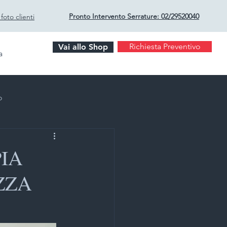
Pronto Intervento Serrature:
02/29520040
oto clienti
Richiesta Preventivo
Vai allo Shop
a
o
PIA
ZZA
rto Milano
i sicurezza