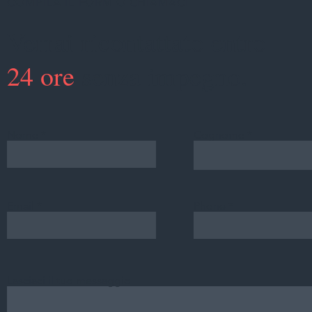
COMPILA IL FORM O CHIAMACI
Verrai ricontattato entro
24 ore
senza impegno.
Nome
Cognome
Email
Phone
Lasciaci il tuo messaggio