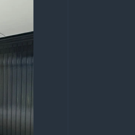
lazione cancelli automatici
ano
Novità
o
lano