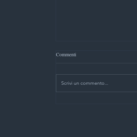
Commenti
Scrivi un commento...
Case study: AUTOMAZIONE
SERRANDA CON KIT NICE