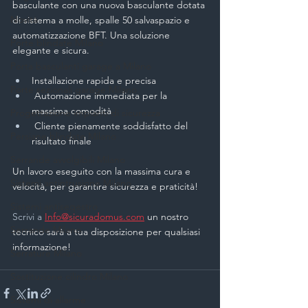
basculante con una nuova basculante dotata 
Novità
di sistema a molle, spalle 50 salvaspazio e 
automatizzazione BFT. Una soluzione 
Porte blindate Milano
elegante e sicura.
Porta basculanti garage a Milano
Installazione rapida e precisa
Porte sezionali garage Milano
 Automazione immediata per la 
massima comodità
Progettazione impianti di sicurezza
 Cliente pienamente soddisfatto del 
Persiane blindate Milano
risultato finale
Serrande avvolgibili Milano
Un lavoro eseguito con la massima cura e 
Sistemi antintrusione Milano
velocità, per garantire sicurezza e praticità!
Sistemi antiseqestro
Scrivi a 
Info@sicuradomus.com
un nostro 
Serrande Milano
tecnico sarà a tua disposizione per qualsiasi 
informazione! 
Serrature Milano
Sostituzione cilindro Milano
Sistemi di allarme