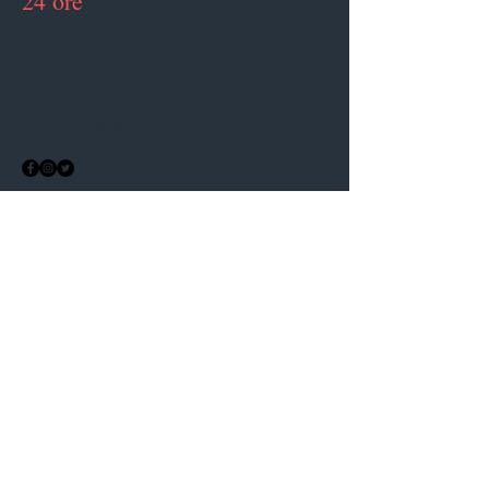
24 ore
senza impegno.
TELEFONO
EMAIL
02/29520040
info@sicuradomus.com
+39 0229520040
Nome
Cognome
Email
Phone