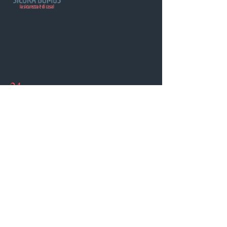
COMPILA IL FORM O CHIAMACI
Verrai ricontattato entro
24 ore
senza impegno.
TELEFONO
EMAIL
02/29520040
info@sicuradomus.com
+39 0229520040
Nome