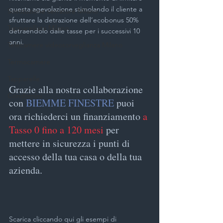
questa agevolazione stimolando il cliente a 
Sostituzione serrature Milano
sfruttare la detrazione dell’ecobonus 50% 
Tapparellista Milano
detraendolo dalle tasse per i successivi 10 
anni. 
Telecamere videosorveglianza Milano
Termocamere
Tapparelle
Grazie alla nostra collaborazione 
Condomini
con 
BIEMME FINESTRE
 puoi 
ora richiederci un finanziamento 
a 
Tasso 0 fino a 120 mesi
 per 
mettere in sicurezza i punti di 
accesso della tua casa o della tua 
azienda.
Scarica cliccando qui gli esempi di 