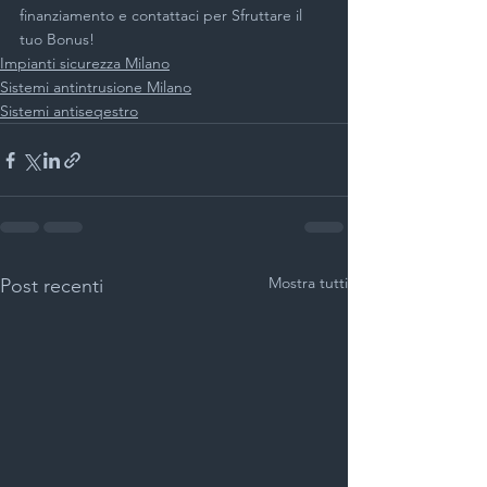
finanziamento e contattaci per Sfruttare il 
tuo Bonus! 
Impianti sicurezza Milano
Sistemi antintrusione Milano
Sistemi antiseqestro
Mostra tutti
Post recenti