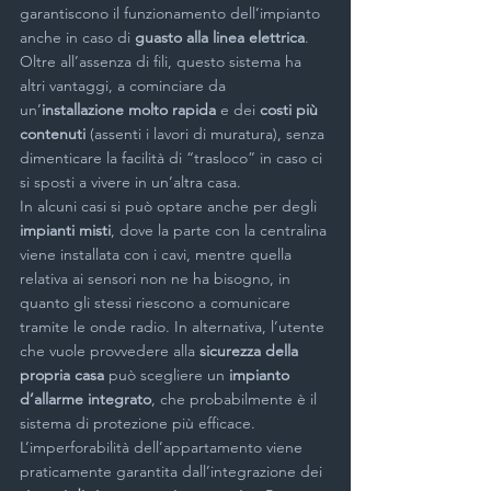
garantiscono il funzionamento dell’impianto 
anche in caso di 
guasto alla linea elettrica
. 
Oltre all’assenza di fili, questo sistema ha 
altri vantaggi, a cominciare da 
un’
installazione molto rapida 
e dei 
costi più 
contenuti
 (assenti i lavori di muratura), senza 
dimenticare la facilità di “trasloco” in caso ci 
si sposti a vivere in un’altra casa.
In alcuni casi si può optare anche per degli 
impianti misti
, dove la parte con la centralina 
viene installata con i cavi, mentre quella 
relativa ai sensori non ne ha bisogno, in 
quanto gli stessi riescono a comunicare 
tramite le onde radio. In alternativa, l’utente 
che vuole provvedere alla 
sicurezza della 
propria casa
 può scegliere un 
impianto 
d’allarme integrato
, che probabilmente è il 
sistema di protezione più efficace. 
L’imperforabilità dell’appartamento viene 
praticamente garantita dall’integrazione dei 