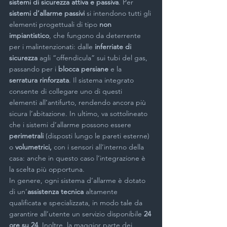
sistemi di sicurezza attiva e passiva
. Per 
sistemi d’allarme passivi
 si intendono tutti gli 
elementi progettuali di tipo 
non 
impiantistico
, che fungono da deterrente 
per i malintenzionati: dalle 
inferriate di 
sicurezza
 agli “offendicula” sui tubi del gas, 
passando per i 
blocca persiane
 e la
serratura rinforzata
. Il sistema integrato 
consente di collegare uno di questi 
elementi all’antifurto, rendendo ancora più 
sicura l’abitazione. In ultimo, va sottolineato 
che i sistemi d’allarme possono essere
perimetrali
 (disposti lungo le pareti esterne) 
o 
volumetrici,
 con i sensori all’interno della 
casa: anche in questo caso l’integrazione è 
la scelta più opportuna.
In genere, ogni sistema d’allarme è dotato 
di un’
assistenza tecnica 
altamente 
qualificata e specializzata, in modo tale da 
garantire all’utente un servizio disponibile 
24 
ore su 24
. Inoltre, la maggior parte dei 