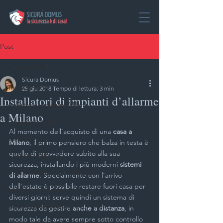
Post
Tutti i post
Sicura Domus
Tutti i post
25 giu 2018
Tempo di lettura: 3 min
Installatori di impianti d’allarme
Apertura serrature Milano
a Milano
Casseforti Milano
Al momento dell’acquisto di una 
casa a 
Covid 19
Milano
, il primo pensiero che balza in testa è 
quello di provvedere subito alla sua 
Fabbro a Milano
sicurezza, installando i più moderni 
sistemi 
Duplicazione chiavi a Milano
di allarme
. Specialmente con l’arrivo 
dell’estate è possibile restare fuori casa per 
Emergenza fabbro
diversi giorni: serve quindi un sistema di 
Duplicazione telecomandi Milano
sicurezza da gestire 
anche a distanza
, in 
modo tale da avere sempre sotto controllo 