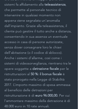
sistemi fa affidamento alla 
teleassistenza
, 
che permette al personale tecnico di 
intervenire in qualsiasi momento non 
appena viene segnalata un’anomalia 
dall’impianto. Grazie alla teleassistenza, il 
cliente può gestire il tutto anche a distanza, 
consentendo in sua assenza un eventuale 
accesso in casa di persone autorizzate, 
senza dover consegnare loro le chiavi 
dell’abitazione (o il codice di sblocco).
Anche i sistemi d’allarme, così come i 
sistemi di videosorveglianza, rientrano tra le 
opere soggette a 
detrazione fiscale 
per le 
ristrutturazioni al
 50 %: il bonus fiscale 
è 
stato prorogato nella Legge di Stabilità 
2017. L’importo massimo di spesa ammessa 
al beneficio delle detrazioni per 
ristrutturazione è di
 euro 96.000,00. 
Per cui 
l’ammontare massimo della detrazione è di 
48.000 euro in 10 rate annuali.