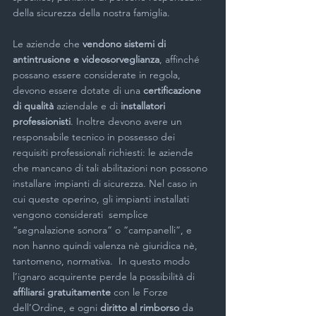
della sicurezza della nostra famiglia.
Le aziende che 
vendono sistemi di 
antintrusione e videosorveglianza
, affinché 
possano essere considerate in regola, 
devono essere dotate di una 
certificazione 
di qualità
 aziendale e di 
installatori 
professionisti
. Inoltre devono avere un 
responsabile tecnico in possesso dei 
requisiti professionali richiesti: le aziende 
che mancano di tali abilitazioni non possono 
installare impianti di sicurezza. Nel caso in 
cui queste operino, gli impianti installati 
vengono considerati  semplice 
“segnalazione sonora” o “campanelli”, e 
non hanno quindi valenza nè giuridica nè, 
tantomeno, normativa.  In questo modo 
l’ignaro acquirente perde la possibilità di  
affiliarsi gratuitamente
 con le Forze 
dell’Ordine, e ogni 
diritto al rimborso
 da 