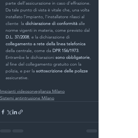
parte dell’assicurazione in caso d’effrazione.
Da tale punto di vista è vitale che, una volta 
installato l’impianto, l’installatore rilasci al 
cliente  la 
dichiarazione di conformità
 alle 
norme vigenti in materia, come previsto dal
D.L. 37/2008
, e la dichiarazione di 
collegamento a rete della linea telefonica
della centrale, come da 
DPR 156/1973
. 
Entrambe le dichiarazioni 
sono obbligatorie
, 
al fine del collegamento gratuito con la 
polizia, e per la 
sottoscrizione delle polizze
assicurative.
Impianti videosorveglianza Milano
Sistemi antintrusione Milano