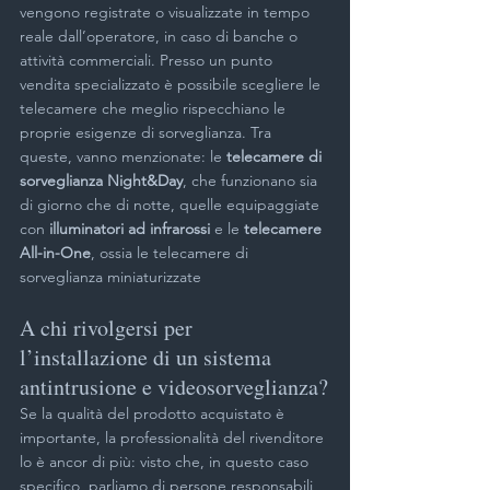
vengono registrate o visualizzate in tempo 
reale dall’operatore, in caso di banche o 
attività commerciali. Presso un punto 
vendita specializzato è possibile scegliere le 
telecamere che meglio rispecchiano le 
proprie esigenze di sorveglianza. Tra 
queste, vanno menzionate: le 
telecamere di 
sorveglianza Night&Day
, che funzionano sia 
di giorno che di notte, quelle equipaggiate 
con 
illuminatori ad infrarossi
 e le 
telecamere 
All-in-One
, ossia le telecamere di 
sorveglianza miniaturizzate
A chi rivolgersi per 
l’installazione di un sistema 
antintrusione e videosorveglianza?
Se la qualità del prodotto acquistato è 
importante, la professionalità del rivenditore 
lo è ancor di più: visto che, in questo caso 
specifico, parliamo di persone responsabili 