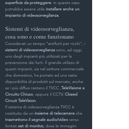
superficie da proteggere
: in questo caso 
potrebbe essere utile 
installare anche un 
impianto di videosorveglianza
.
Sistemi di videosorveglianza, 
cosa sono e come funzionano
Considerati un tempo “antifurti per ricchi”, i 
sistemi di videosorveglianza
 sono, ad oggi, 
uno degli impianti più utilizzati per la 
prevenzione dei furti. Il grande utilizzo di 
questi impianti, sia nel settore commerciale 
che domestico, ha portato ad una vasta 
disponibilità di prodotti sul mercato, anche 
se i più diffusi restano il TVCC ,
TeleVisione a 
Circuito Chiuso
, oppure il CCTV,
 Closed 
Circuit TeleVision
.
Il sistema di videosorveglianza TVCC è 
costituito da un 
insieme di telecamere
 che 
trasmettono il segnale audio/video 
verso 
limitati 
set di monitor, 
dove le immagini 