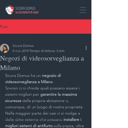
Post
Tutti i post
Sicura Domus
Tutti i post
8 mar 2019
Tempo di lettura: 3 min
Negozi di videosorveglianza a
Apertura serrature Milano
Milano
Casseforti Milano
Sicura Domus ha un 
negozio di 
Covid 19
videosorveglianza a Milano
.
Spesso ci si chiede quali possano essere i 
Fabbro a Milano
sistemi migliori per 
garantire la massima 
Duplicazione chiavi a Milano
sicurezza
 della propria abitazione o, 
comunque, di un luogo di nostra proprietà. 
Emergenza fabbro
Nella maggior parte dei casi ci si rivolge a 
Duplicazione telecomandi Milano
delle ditte esterne che possano 
installare i 
migliori sistemi di antifurto 
sulla piazza, oltre 