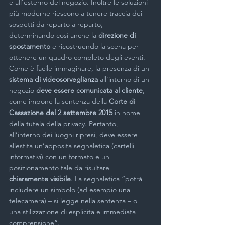
e all’esterno del negozio. Inoltre le soluzioni 
più moderne riescono a tenere traccia dei 
sospetti da reparto a reparto, 
determinando così anche la 
direzione di 
spostamento
 e ricostruendo la scena per 
ottenere un quadro completo degli eventi.
Come è facile immaginare, la presenza di un 
sistema di videosorveglianza 
all’interno di un 
negozio 
deve essere comunicata al cliente
, 
come impone la sentenza della 
Corte di 
Cassazione del 2 settembre 2015
 in nome 
della tutela della privacy. Pertanto, 
all’interno dei luoghi ripresi, deve essere 
allestita un’apposita segnaletica (cartelli 
informativi) con un formato e un 
posizionamento tale da risultare 
chiaramente visibile
. La segnaletica “potrà 
includere un simbolo (ad esempio una 
telecamera) – si legge nella sentenza – o 
una stilizzazione di esplicita e immediata 
comprensione”.