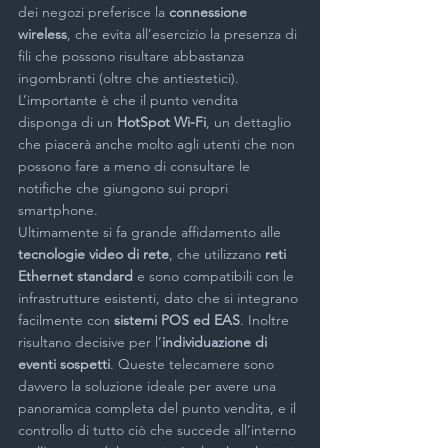
dei negozi preferisce la 
connessione 
wireless
, che evita all’esercizio la presenza di 
fili che possono risultare abbastanza 
ingombranti (oltre che antiestetici). 
L’importante è che il punto vendita 
disponga di un 
HotSpot Wi-Fi
, un dettaglio 
che piacerà anche molto agli utenti che non 
possono fare a meno di consultare le 
notifiche che giungono sui propri 
smartphone.
Ultimamente si fa grande affidamento alle 
tecnologie video di rete
, che utilizzano 
reti 
Ethernet standard
 e sono compatibili con le 
infrastrutture esistenti, dato che si integrano 
facilmente con 
sistemi POS ed EAS
. Inoltre 
risultano decisive per l’
individuazione di 
eventi sospetti
. Queste telecamere sono 
davvero la soluzione ideale per avere una 
panoramica completa del punto vendita, e il 
controllo di tutto ciò che succede all’interno 