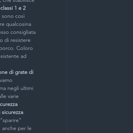
, che stabilisce 
 classi 1 e 2 
 sono così 
re qualcosina 
esso consigliata 
o di resistere 
 porco. Coloro 
esistente ad 
ione di grate di 
evamo 
a negli ultimi 
alle varie 
icurezza 
i sicurezza 
 “sparire” 
 anche per le 