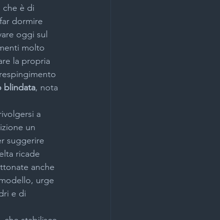
 che è di 
far dormire 
are oggi sul 
umenti molto 
re la propria 
 respingimento 
 blindata
, nota 
ivolgersi a 
izione un 
r suggerire 
elta ricade 
ettonate anche 
 modello, urge 
ri e di 