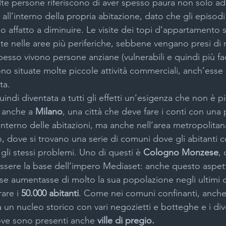
lte persone riferiscono di aver spesso paura non solo ad 
ll’interno della propria abitazione, dato che gli episodi d
 affatto a diminuire. Le visite dei topi d’appartamento 
one inferriate
Motorizzazione tapparelle Milano
Instal
te nelle aree più periferiche, sebbene vengano presi di 
spesso vivono persone anziane (vulnerabili e quindi più f
ono situate molte piccole attività commerciali, anch’esse
 videosorveglianza Milano
Negozio chiavi e serrature Mil
ta.
uindi diventata a tutti gli effetti un’esigenza che non è pi
e anche a 
Milano
, una città che deve fare i conti con una
a basculanti garage a Milano
Porte sezionali garage Milan
l’interno delle abitazioni, ma anche nell’area metropolitan
dove si trovano una serie di comuni dove gli abitanti 
li stessi problemi. Uno di questi è 
Cologno Monzese
,
ezza
Persiane blindate Milano
Serrande avvolgibili Mi
ssere la base dell’impero Mediaset: anche questo aspetto
 aumentasse di molto la sua popolazione negli ultimi d
are i 
50.000 abitanti
. Come nei comuni confinanti, anch
Sistemi antiseqestro
 un nucleo storico con vari negozietti e botteghe e i dive
 dove sono presenti anche 
ville di pregio.