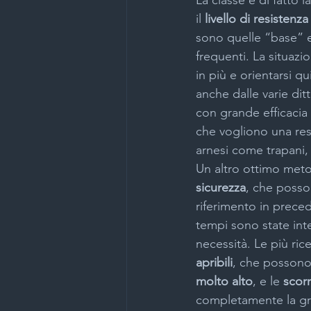
La classe è di fatto la
il 
livello di resistenza
sono quelle “base” e
frequenti. La situa
in più e orientarsi q
anche dalle varie ditt
con grande efficacia 
che vogliono una res
arnesi come trapani,
Un altro ottimo meto
sicurezza
, che posso
riferimento in preced
tempi sono state int
necessità. Le più rice
apribili
, che possono 
molto alto
, e le 
scorr
completamente la gra