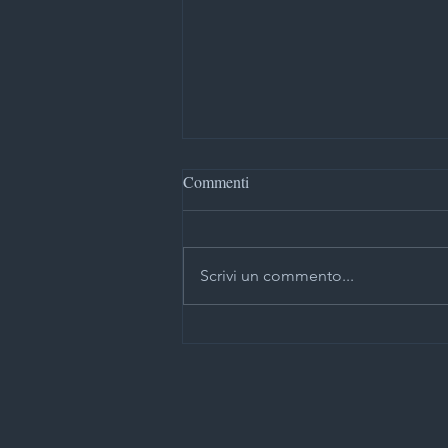
Commenti
Scrivi un commento...
Videosorveglianza condominiale
a Milano: perché la
manutenzione è fondamentale
per sicurezza e affidabilità