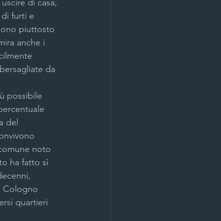
uscire di casa, 
i furti e 
sono piuttosto 
lazione cancelli automatici
mira anche i 
acilmente 
 bersagliate da 
ano
Novità
ù possibile 
 percentuale 
o
a del 
convivono 
 comune noto 
lano
 ha fatto sì 
ecenni, 
e Cologno 
rsi quartieri 