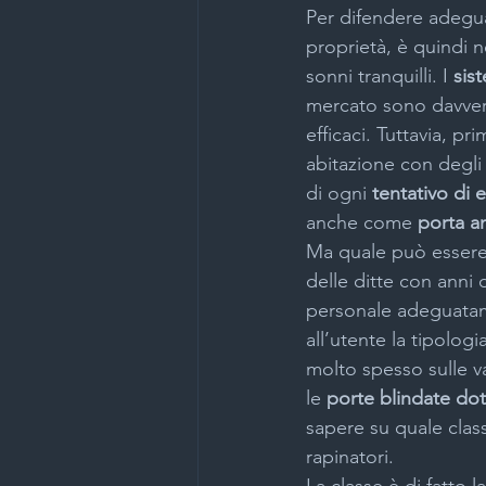
Per difendere adegua
proprietà, è quindi n
sonni tranquilli. I 
sis
mercato sono davvero
efficaci. Tuttavia, p
abitazione con degli
di ogni 
tentativo di 
anche come 
porta an
Ma quale può essere 
delle ditte con anni
personale adeguatame
all’utente la tipologi
molto spesso sulle v
le 
porte blindate dot
sapere su quale class
rapinatori.