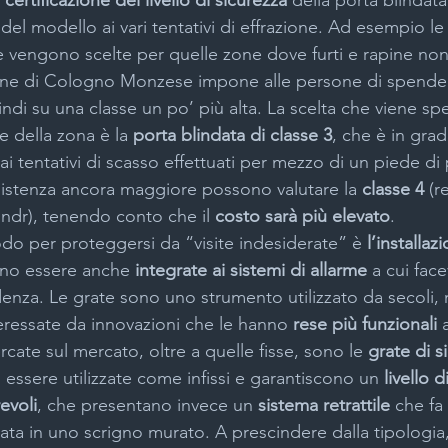
 
certificazione del livello di sicurezza
 della porta blindata
 del modello ai vari tentativi di effrazione. Ad esempio le
 vengono scelte per quelle zone dove furti e rapine non
zione di Cologno Monzese impone alle persone di spende
uindi su una classe un po’ più alta. La scelta che viene sp
e della zona è la 
porta blindata di classe 3
, che è in grad
ai tentativi di scasso effettuati per mezzo di un piede di
istenza ancora maggiore possono valutare la 
classe 4
 (r
 ndr), tenendo conto che il 
costo sarà più elevato
.
do per proteggersi da “visite indesiderate” è 
l’installaz
no essere anche 
integrate ai sistemi di allarme
 a cui fac
enza. Le grate sono uno strumento utilizzato da secoli, m
eressate da innovazioni che le hanno 
rese più funzionali
 
rcate sul mercato, oltre a quelle fisse, sono le 
grate di s
essere utilizzate come infissi e garantiscono un 
livello d
evoli
, che presentano invece un 
sistema retrattile 
che fa
ta in uno scrigno murato. A prescindere dalla tipologia,