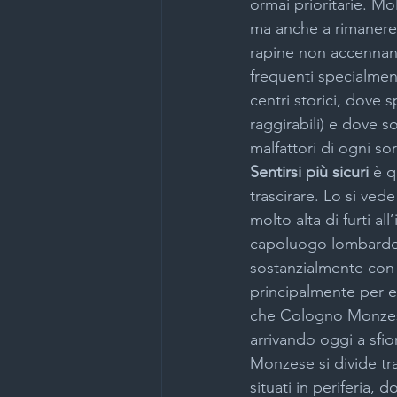
ormai prioritarie. Mo
ma anche a rimanere a
rapine non accennano
Inferriate Milano
Installazi
frequenti specialmen
centri storici, dove 
raggirabili) e dove s
Nebbiogeni Milano
Negozi
malfattori di ogni sor
Sentirsi più sicuri
 è q
trascirare. Lo si ved
Porte blindate Milano
Port
molto alta di furti al
capoluogo lombardo, 
sostanzialmente con g
Progettazione impianti di sicur
principalmente per e
che Cologno Monzese
arrivando oggi a sfior
Sistemi antintrusione Milano
Monzese si divide tra
situati in periferia,