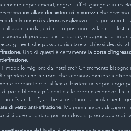
tamente appartamenti, negozi, uffici, garage e tutto ciò
ecessario 
installare dei sistemi di sicurezza
 che possano 
temi di allarme e di videosorveglianza
 che si possono trov
 all’avanguardia, e di certo possono rivelarsi degli str
rima ancora di procedere in tal senso, è opportuno rinforza
 accorgimenti che possono risultare anch’essi decisivi al
effrazione
. Uno di questi è certamente la 
porta d’ingresso
tieffrazione
.
il modello migliore da installare? Chiaramente bisogna r
 di esperienza nel settore, che sapranno mettere a dispos
nte preparato e qualificato: basterà un sopralluogo pe
a di porta blindata più adatta alle proprie esigenze. La sc
arianti “standard”, anche se risultano particolarmente g
ate di vetro anti-effrazione
. Ma prima ancora di capire il
e ci si deve orientare per non doversi preoccupare di lad