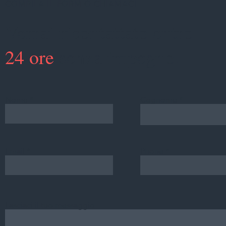
COMPILA IL FORM O CHIAMACI
Verrai ricontattato entro
24 ore
senza impegno.
Nome
Cognome
Email
Phone
Lasciaci il tuo messaggio