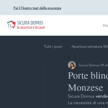
Fai il Nostro test della sicurezza
H
Tutti i post
Apertura serrature M
Sicura Domus
18 di
Duplicazione chiavi a Milano
Porte blin
Monzese
Impianti videosorveglianza per a
Sicura Domus
 vende
La necessità di una 
Impianti allarme Milano
Gr