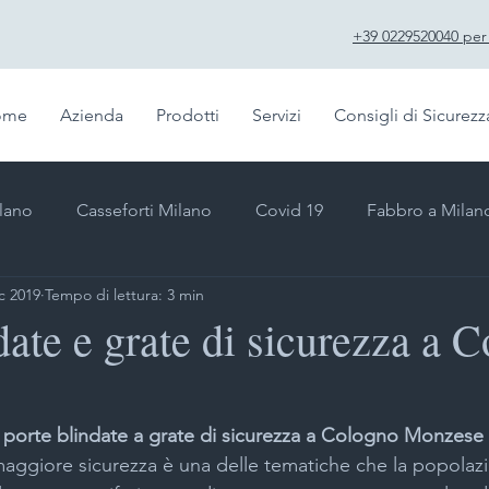
+39 0229520040 per f
ome
Azienda
Prodotti
Servizi
Consigli di Sicurezz
ilano
Casseforti Milano
Covid 19
Fabbro a Milan
c 2019
Tempo di lettura: 3 min
Emergenza fabbro
Duplicazione telecomandi Milano
date e grate di sicurezza a 
sil
Impianti videosorveglianza Milano
Impianti antifu
 porte blindate a grate di sicurezza a Cologno Monzese
maggiore sicurezza è una delle tematiche che la popolaz
ate di sicurezza
Impianti sicurezza Milano
Inferriate d