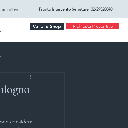
Pronto Intervento Serrature:
02/29520040
oto clienti
Richiesta Preventivo
Vai allo Shop
a
o
Cologno
rto Milano
ione considera 
i sicurezza