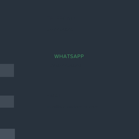
TELEFONO
02/29520040
WHATSAPP
+39 0229520040
EMAIL
info@sicuradomus.com