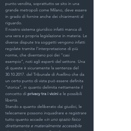
punto vendita, soprattutto se sito in una 
grande metropoli come Milano, deve essere 
in grado di fornire anche dei chiarimenti al 
riguardo.
Il nostro sistema giuridico infatti manca di 
una vera e propria legislazione in materia. Le 
diverse dispute tra soggetti vengono infatti 
regolate tramite l’interpretazione di più 
norme, che diventano poi dei “casi 
esempio”, noti agli esperti del settore. Una 
di queste è sicuramente la sentenza del 
30.10.2017. del Tribunale di Avellino che da 
un certo punto di vista può essere definita 
“storica”, in quanto delimita nettamente il 
concetto di 
privacy tra i vicini 
e le possibili 
libertà.
Stando a quanto deliberato dai giudici, le 
telecamere possono inquadrare e registrare 
tutto quanto accade «
in uno spazio fisico 
direttamente e materialmente accessibile 