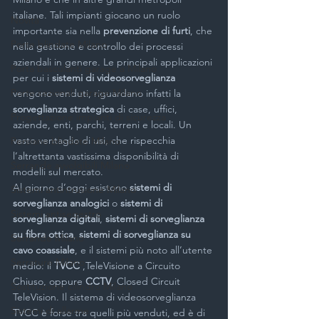
italiane. Tali impianti giocano un ruolo 
Novità
importante sia nella 
prevenzione di furti
, che 
Porte blindate Milano
nella gestione e controllo dei processi 
aziendali in genere. Le principali applicazioni 
Porta basculanti garage a Milano
per cui i 
sistemi di videosorveglianza
Porte sezionali garage Milano
vengono venduti, riguardano infatti la 
sorveglianza strategica
 di case, uffici, 
Progettazione impianti di sicurezza
aziende, enti, parchi, terreni e locali. Un 
vasto ventaglio di usi, che rispecchia 
Persiane blindate Milano
l’altrettanta vastissima disponibilità di 
Serrande avvolgibili Milano
modelli sul mercato.
Al giorno d’oggi esistono 
sistemi di 
Sistemi antintrusione Milano
sorveglianza analogici
 o 
sistemi di 
Sistemi antiseqestro
sorveglianza digitali
, 
sistemi di sorveglianza 
su fibra ottica
, 
sistemi di sorveglianza su 
Serrande Milano
cavo coassiale
, e il sistemi più noto all’utente 
Serrature Milano
medio: il
 TVCC 
,TeleVisione a Circuito 
Chiuso, oppure 
CCTV
, Closed Circuit 
Sostituzione cilindro Milano
TeleVision. Il sistema di videosorveglianza 
Sistemi di allarme
TVCC è forse tra quelli più venduti, ed è di 