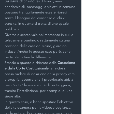
da parte di chiunque
». Quindi, aree 
condominiali, parcheggi e vialetti in comune 
possono tranquillamente essere ripresi 
senza il bisogno del consenso di chi vi 
transita, in quanto si tratta di uno spazio 
pubblico.
Diverso discorso vale nel momento in cui le 
telecamere puntino direttamente su una 
porzione della casa del vicino, giardino 
incluso. Anche in questo caso però, sono i 
particolari a fare la differenza.
Stando a quanto dichiarato dalla 
Cassazione 
e dalla Corte Costituzionale
, affinché si 
possa parlare di violazione della privacy vera 
e propria, occorre che il proprietario abbia 
reso “nota” la sua volontà di proteggerla, 
tramite l’installazione, per esempio, di una 
siepe alta.
In questo caso, è bene spostare l’obiettivo 
della telecamera per la videosorveglianza, 
onde evitare d’incorrere in guai seri con la 