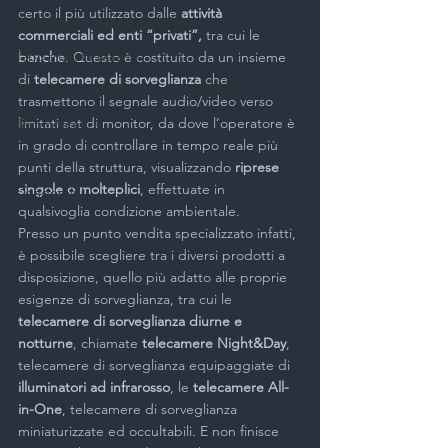
certo il più utilizzato dalle 
attività 
Sostituzione serrature Milano
commerciali ed enti “privati”,
 tra cui le 
Tapparellista Milano
banche
. Questo è costituito da un insieme 
di 
telecamere di sorveglianza
 che 
Telecamere videosorveglianza Milano
trasmettono il segnale audio/video verso 
limitati set di monitor, da dove l’operatore è 
Termocamere
in grado di controllare in tempo reale più 
Tapparelle
punti della struttura, visualizzando 
riprese 
singole o molteplici
, effettuate in 
Condomini
qualsivoglia condizione ambientale.
Presso un punto vendita specializzato infatti, 
è possibile scegliere tra i diversi prodotti a 
disposizione, quello più adatto alle proprie 
esigenze di sorveglianza, tra cui le 
telecamere di sorveglianza diurne e 
notturne
, chiamate 
telecamere Night&Day
, 
telecamere di sorveglianza equipaggiate di 
illuminatori ad infrarosso
, le 
telecamere All-
in-One
, telecamere di sorveglianza 
miniaturizzate ed occultabili. E non finisce 