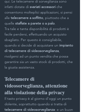
qui. Le telecamere di sorveglianza sono 
infatti dotate di 
svariati accessori
 che 
consentono molteplici applicazioni, si pensi 
alle 
telecamere a soffitto
, piuttosto che a 
quelle 
staffate a parete o a palo
.
Tra tale e tanta disponibilità di prodotti è 
facile perdersi, effettuando un acquisto 
sbagliato. Per questo è consigliabile, 
quando si decide di acquistare un 
impianto 
di telecamere di videosorveglianza
, 
rivolgersi ad un punto vendita che possa 
garantire sia un vasto stock di prodotti, che 
la giusta assistenza.
Telecamere di 
videosorveglianza, attenzione 
alla violazione della privacy
Il tasto privacy è al giorno d’oggi un punto 
dolente, soprattutto quando si tratta di
telecamere di videosorveglianza
: e un buon 