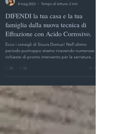
Sicura Domus
8 mag 2023
Tempo di lettura: 2 min
DIFENDI la tua casa e la tua
famiglia dalla nuova tecnica di
Effrazione con Acido Corrosivo.
Ecco i consigli di Sicura Domus! Nell'ultimo
periodo purtroppo stiamo ricevendo numerose
richieste di pronto intervento per le serrature...