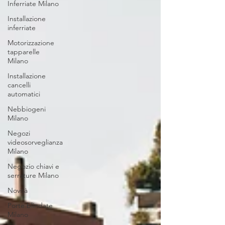
Inferriate Milano
Installazione
inferriate
Motorizzazione
tapparelle
Milano
Installazione
cancelli
automatici
Nebbiogeni
Milano
Negozi
videosorveglianza
Milano
Negozio chiavi e
serrature Milano
Novità
Porte blindate
Milano