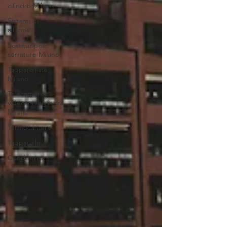
cilindro Milano
Sistemi di
allarme
Sostituzione
serrature Milano
Tapparellista
Milano
Telecamere
videosorveglianza
Milano
Termocamere
Tapparelle
Condomini