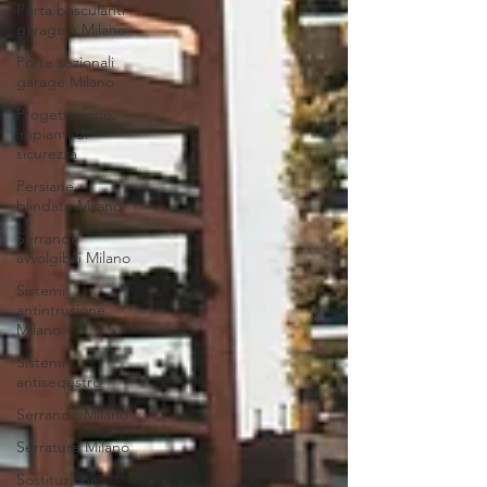
Porta basculanti
garage a Milano
Porte sezionali
garage Milano
Progettazione
impianti di
sicurezza
Persiane
blindate Milano
Serrande
avvolgibili Milano
Sistemi
antintrusione
Milano
Sistemi
antiseqestro
Serrande Milano
Serrature Milano
Sostituzione