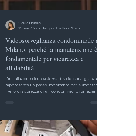
Sicura Domus
21 nov 2025
Tempo di lettura: 2 min
Videosorveglianza condominiale a
Milano: perché la manutenzione è
fondamentale per sicurezza e
affidabilità
L’installazione di un sistema di videosorveglianza
rappresenta un passo importante per aumentare il
livello di sicurezza di un condominio, di un’azienda
o di una proprietà privata. Tuttavia, un errore
molto comune è considerare le telecamere come
un investimento “una tantum”: montate oggi e
dimenticate per anni.