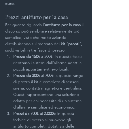
euro. 
Prezzi antifurto per la casa
Per quanto riguarda l’
antifurto per la casa 
il 
discorso può sembrare relativamente più 
semplice, visto che molte aziende 
distribuiscono sul mercato dei 
kit “pronti”,
suddivisibili in tre fasce di prezzo:
Prezzo da 150€ a 300€
: in questa fascia 
rientrano i sistemi dall’allarme adatti a 
piccoli appartamenti e/o locali.
Prezzo da 300€ ai 700€
: a questo range 
di prezzo il kit è completo di sensori, 
sirena, contatti magnetici e centralina. 
Questi rappresentano una soluzione 
adatta per chi necessita di un sistema 
d’allarme semplice ed economico.
Prezzi da 700€ ai 2.000€
: in questa 
forbice di prezzo si muovono gli 
antifurto completi, dotati sia delle 