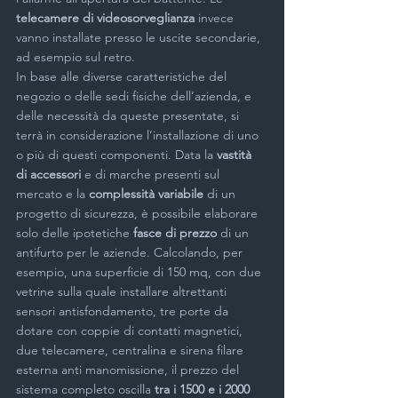
telecamere di videosorveglianza
 invece 
vanno installate presso le uscite secondarie, 
ad esempio sul retro.
In base alle diverse caratteristiche del 
negozio o delle sedi fisiche dell’azienda, e 
delle necessità da queste presentate, si 
terrà in considerazione l’installazione di uno 
o più di questi componenti. Data la 
vastità 
di accessori 
e di marche presenti sul 
mercato e la 
complessità variabile
 di un 
progetto di sicurezza, è possibile elaborare 
solo delle ipotetiche 
fasce di prezzo
 di un 
antifurto per le aziende. Calcolando, per 
esempio, una superficie di 150 mq, con due 
vetrine sulla quale installare altrettanti 
sensori antisfondamento, tre porte da 
dotare con coppie di contatti magnetici, 
due telecamere, centralina e sirena filare 
esterna anti manomissione, il prezzo del 
sistema completo oscilla 
tra i 1500 e i 2000 