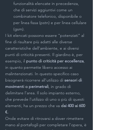
funzionalità elencate in precedenza, 
che di servizi aggiuntivi come un 
combinatore telefonico, disponibile o 
per linea fissa (pstn) e per linea cellulare 
(gsm).
I kit elencati possono essere “potenziati” al 
fine di risultare più adatti alle diverse 
caratteristiche dell’ambiente, e ai diversi 
punti di criticità presenti. Il giardino è, per 
esempio, il 
punto di criticità per eccellenza
, 
in quanto permette libero accesso ai 
malintenzionati. In questo specifico caso 
bisognerà ricorrere all’utilizzo di 
sensori di 
movimenti o perimetrali
, in grado di 
delimitare l’area. Il solo impianto esterno, 
che prevede l’utilizzo di uno o più di questi 
elementi, ha un prezzo che va 
dai 400 ai 600 
€.
Onde evitare di ritrovarsi a dover rimettere 
mano al portafogli per completare l’opera, è 