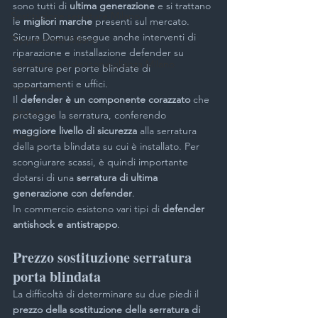
sono tutti di
 ultima generazione 
e si trattano 
Sostituzione serrature Milano
le 
migliori marche
 presenti sul mercato.
Sicura Domus esegue anche interventi di 
Tapparellista Milano
riparazione e installazione defender su 
Telecamere videosorveglianza Milano
serrature per porte blindate di 
appartamenti e uffici.
Termocamere
Il 
defender è un componente corazzato
 che 
Tapparelle
protegge la serratura, conferendo 
maggiore livello di sicurezza
 alla serratura 
Condomini
della porta blindata su cui è installato. Per 
scongiurare scassi, è quindi importante 
dotarsi di una 
serratura di ultima 
generazione con defender
.
In commercio esistono vari tipi di 
defender 
antishock e antistrappo
.
Prezzo sostituzione serratura 
porta blindata
La difficoltà di determinare su due piedi il 
prezzo della sostituzione della serratura di 