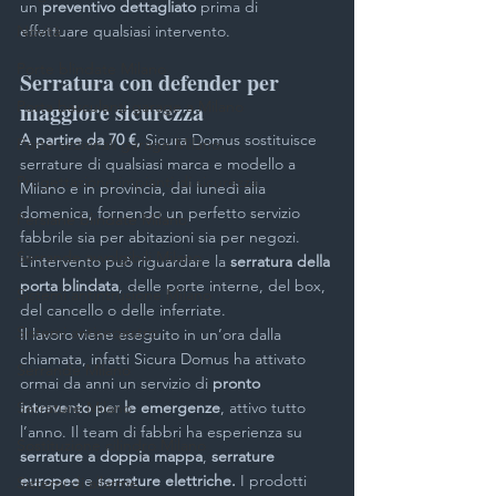
un 
preventivo dettagliato
 prima di 
Novità
effettuare qualsiasi intervento.
Porte blindate Milano
Serratura con defender per 
Porta basculanti garage a Milano
maggiore sicurezza
A partire da 70 €,
 Sicura Domus sostituisce 
Porte sezionali garage Milano
serrature di qualsiasi marca e modello a 
Progettazione impianti di sicurezza
Milano e in provincia, dal lunedì alla 
domenica, fornendo un perfetto servizio 
Persiane blindate Milano
fabbrile sia per abitazioni sia per negozi. 
Serrande avvolgibili Milano
L’intervento può riguardare la 
serratura della 
porta blindata
, delle porte interne, del box, 
Sistemi antintrusione Milano
del cancello o delle inferriate.
Sistemi antiseqestro
Il lavoro viene eseguito in un’ora dalla 
chiamata, infatti Sicura Domus ha attivato 
Serrande Milano
ormai da anni un servizio di 
pronto 
Serrature Milano
intervento per le emergenze
, attivo tutto 
l’anno. Il team di fabbri ha esperienza su 
Sostituzione cilindro Milano
serrature a doppia mappa
, 
serrature 
europee
 e 
serrature elettriche.
 I prodotti 
Sistemi di allarme