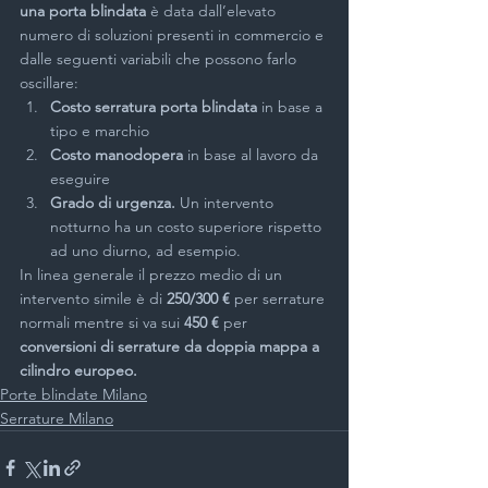
una porta blindata 
è data dall’elevato 
numero di soluzioni presenti in commercio e 
dalle seguenti variabili che possono farlo 
oscillare:
Costo serratura porta blindata
 in base a 
tipo e marchio
Costo manodopera
 in base al lavoro da 
eseguire
Grado di urgenza.
 Un intervento 
notturno ha un costo superiore rispetto 
ad uno diurno, ad esempio.
In linea generale il prezzo medio di un 
intervento simile è di 
250/300 €
 per serrature 
normali mentre si va sui 
450 €
 per 
conversioni di serrature da doppia mappa a 
cilindro europeo.
Porte blindate Milano
Serrature Milano