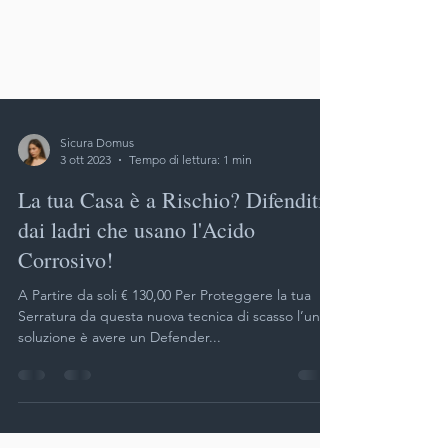
Sicura Domus
3 ott 2023
Tempo di lettura: 1 min
La tua Casa è a Rischio? Difenditi
dai ladri che usano l'Acido
Corrosivo!
A Partire da soli € 130,00 Per Proteggere la tua
Serratura da questa nuova tecnica di scasso l’unica
soluzione è avere un Defender...