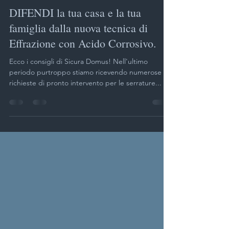
Sicura Domus
8 mag 2023
Tempo di lettura: 2 min
DIFENDI la tua casa e la tua
famiglia dalla nuova tecnica di
Effrazione con Acido Corrosivo.
Ecco i consigli di Sicura Domus! Nell'ultimo
periodo purtroppo stiamo ricevendo numerose
richieste di pronto intervento per le serrature...