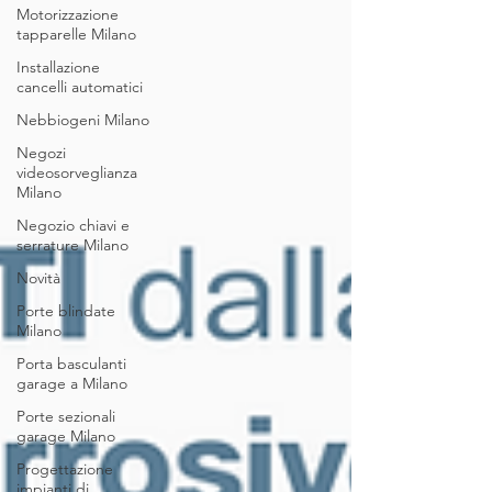
Motorizzazione
tapparelle Milano
Installazione
cancelli automatici
Nebbiogeni Milano
Negozi
videosorveglianza
Milano
Negozio chiavi e
serrature Milano
Novità
Porte blindate
Milano
Porta basculanti
garage a Milano
Porte sezionali
garage Milano
Progettazione
impianti di